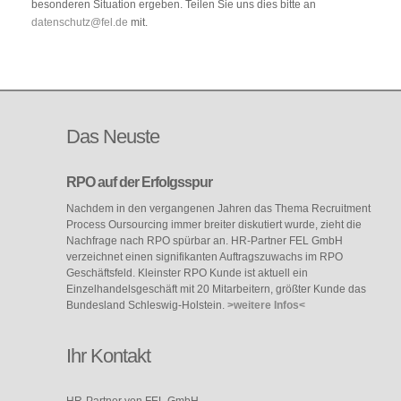
besonderen Situation ergeben. Teilen Sie uns dies bitte an
datenschutz@fel.de
mit.
Das
Neuste
RPO auf der Erfolgsspur
Nachdem in den vergangenen Jahren das Thema Recruitment
Process Oursourcing immer breiter diskutiert wurde, zieht die
Nachfrage nach RPO spürbar an. HR-Partner FEL GmbH
verzeichnet einen signifikanten Auftragszuwachs im RPO
Geschäftsfeld. Kleinster RPO Kunde ist aktuell ein
Einzelhandelsgeschäft mit 20 Mitarbeitern, größter Kunde das
Bundesland Schleswig-Holstein.
>weitere Infos<
Ihr Kontakt
HR-Partner von FEL GmbH