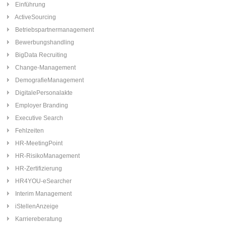
Einführung
ActiveSourcing
Betriebspartnermanagement
Bewerbungshandling
BigData Recruiting
Change-Management
DemografieManagement
DigitalePersonalakte
Employer Branding
Executive Search
Fehlzeiten
HR-MeetingPoint
HR-RisikoManagement
HR-Zertifizierung
HR4YOU-eSearcher
Interim Management
iStellenAnzeige
Karriereberatung