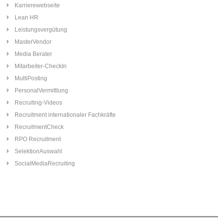
Karrierewebseite
Lean HR
Leistungsvergütung
MasterVendor
Media Berater
Mitarbeiter-CheckIn
MultiPosting
PersonalVermittlung
Recruiting-Videos
Recruitment internationaler Fachkräfte
RecruitmentCheck
RPO Recruitment
SelektionAuswahl
SocialMediaRecruiting