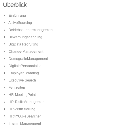
Überblick
Einführung
ActiveSourcing
Betriebspartnermanagement
Bewerbungshandling
BigData Recruiting
Change-Management
DemografieManagement
DigitalePersonalakte
Employer Branding
Executive Search
Fehlzeiten
HR-MeetingPoint
HR-RisikoManagement
HR-Zertifizierung
HR4YOU-eSearcher
Interim Management