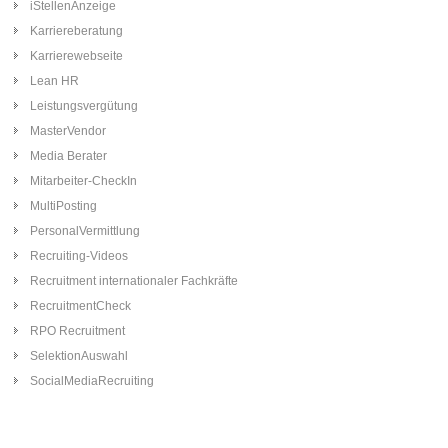
iStellenAnzeige
Karriereberatung
Karrierewebseite
Lean HR
Leistungsvergütung
MasterVendor
Media Berater
Mitarbeiter-CheckIn
MultiPosting
PersonalVermittlung
Recruiting-Videos
Recruitment internationaler Fachkräfte
RecruitmentCheck
RPO Recruitment
SelektionAuswahl
SocialMediaRecruiting