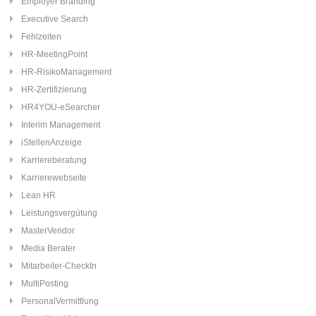
Employer Branding
Executive Search
Fehlzeiten
HR-MeetingPoint
HR-RisikoManagement
HR-Zertifizierung
HR4YOU-eSearcher
Interim Management
iStellenAnzeige
Karriereberatung
Karrierewebseite
Lean HR
Leistungsvergütung
MasterVendor
Media Berater
Mitarbeiter-CheckIn
MultiPosting
PersonalVermittlung