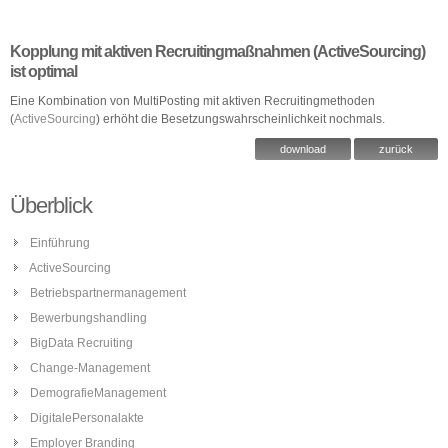
Kopplung mit aktiven Recruitingmaßnahmen (ActiveSourcing)
ist optimal
Eine Kombination von MultiPosting mit aktiven Recruitingmethoden
(
ActiveSourcing
) erhöht die Besetzungswahrscheinlichkeit nochmals.
download
zurück
Überblick
Einführung
ActiveSourcing
Betriebspartnermanagement
Bewerbungshandling
BigData Recruiting
Change-Management
DemografieManagement
DigitalePersonalakte
Employer Branding