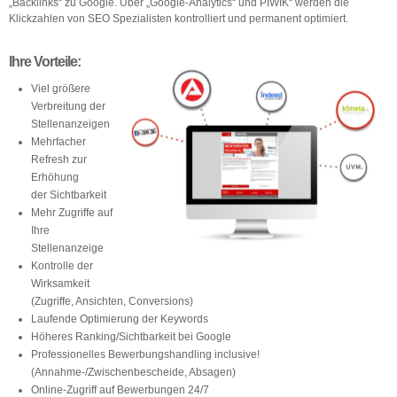
„Backlinks“ zu Google. Über „Google-Analytics“ und PIWIK“ werden die
Klickzahlen von SEO Spezialisten kontrolliert und permanent optimiert.
Ihre Vorteile:
Viel größere
Verbreitung der
Stellenanzeigen
Mehrfacher
Refresh zur
Erhöhung
der Sichtbarkeit
Mehr Zugriffe auf
Ihre
Stellenanzeige
Kontrolle der
Wirksamkeit
(Zugriffe, Ansichten, Conversions)
Laufende Optimierung der Keywords
Höheres Ranking/Sichtbarkeit bei Google
Professionelles Bewerbungshandling inclusive!
(Annahme-/Zwischenbescheide, Absagen)
Online-Zugriff auf Bewerbungen 24/7