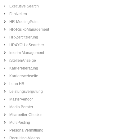
Executive Search
Fehlzeiten
HR-MeetingPoint
HR-RisikoManagement
HR-Zertifizierung
HR4YOU-eSearcher
Interim Management
iStellenAnzeige
Karriereberatung
Karrierewebseite
Lean HR
Leistungsvergütung
MasterVendor
Media Berater
Mitarbeiter-CheckIn
MultiPosting
PersonalVermittlung
Recruiting-Videos